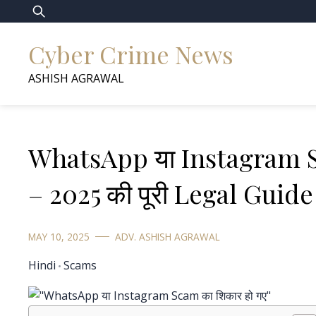
Skip
Search
to
for:
Cyber Crime News
content
ASHISH AGRAWAL
WhatsApp या Instagram Sca
– 2025 की पूरी Legal Guide 
MAY 10, 2025
ADV. ASHISH AGRAWAL
Hindi
Scams