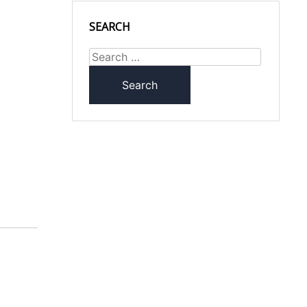
SEARCH
Search
for: