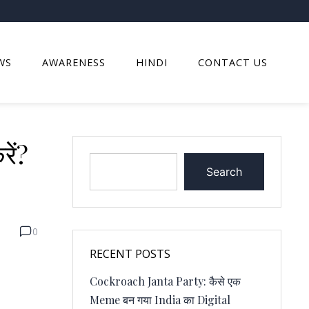
WS
AWARENESS
HINDI
CONTACT US
ें?
Search
0
RECENT POSTS
Cockroach Janta Party: कैसे एक
Meme बन गया India का Digital