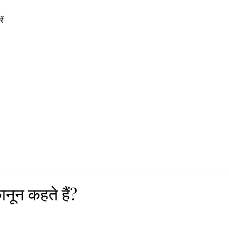
ें
नून कहते हैं?