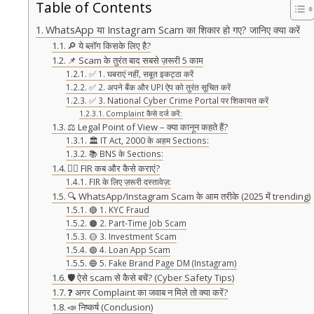
Table of Contents
WhatsApp या Instagram Scam का शिकार हो गए? जानिए क्या करें
🔎 ये ब्लॉग किसके लिए है?
📌 Scam के तुरंत बाद सबसे ज़रूरी 5 काम
✅ 1. घबराएं नहीं, सबूत इकट्ठा करें
✅ 2. अपने बैंक और UPI ऐप को तुरंत सूचित करें
✅ 3. National Cyber Crime Portal पर शिकायत करें
Complaint कैसे दर्ज करें:
⚖️ Legal Point of View – क्या कानून कहते हैं?
🏛 IT Act, 2000 के अहम Sections:
📚 BNS के Sections:
🏃‍♂️ FIR कब और कैसे कराएं?
FIR के लिए ज़रूरी दस्तावेज़:
🔍 WhatsApp/Instagram Scam के आम तरीके (2025 में trending)
🔴 1. KYC Fraud
🟠 2. Part-Time Job Scam
🟡 3. Investment Scam
🟢 4. Loan App Scam
🔵 5. Fake Brand Page DM (Instagram)
🛡️ ऐसे scam से कैसे बचें? (Cyber Safety Tips)
❓ अगर Complaint का जवाब न मिले तो क्या करें?
📣 निष्कर्ष (Conclusion)